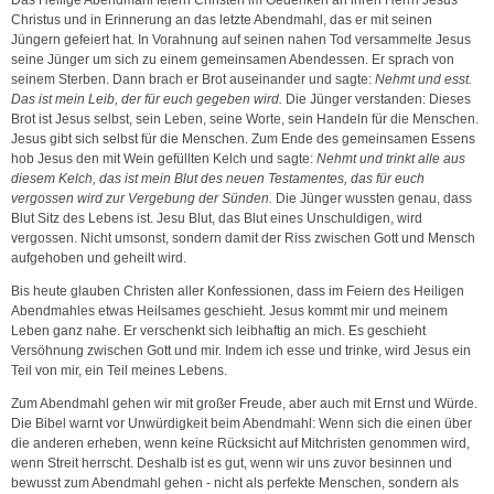
Christus und in Erinnerung an das letzte Abendmahl, das er mit seinen
Jüngern gefeiert hat. In Vorahnung auf seinen nahen Tod versammelte Jesus
seine Jünger um sich zu einem gemeinsamen Abendessen. Er sprach von
seinem Sterben. Dann brach er Brot auseinander und sagte:
Nehmt und esst.
Das ist mein Leib, der für euch gegeben wird.
Die Jünger verstanden: Dieses
Brot ist Jesus selbst, sein Leben, seine Worte, sein Handeln für die Menschen.
Jesus gibt sich selbst für die Menschen. Zum Ende des gemeinsamen Essens
hob Jesus den mit Wein gefüllten Kelch und sagte:
Nehmt und trinkt alle aus
diesem Kelch, das ist mein Blut des neuen Testamentes, das für euch
vergossen wird zur Vergebung der Sünden.
Die Jünger wussten genau, dass
Blut Sitz des Lebens ist. Jesu Blut, das Blut eines Unschuldigen, wird
vergossen. Nicht umsonst, sondern damit der Riss zwischen Gott und Mensch
aufgehoben und geheilt wird.
Bis heute glauben Christen aller Konfessionen, dass im Feiern des Heiligen
Abendmahles etwas Heilsames geschieht. Jesus kommt mir und meinem
Leben ganz nahe. Er verschenkt sich leibhaftig an mich. Es geschieht
Versöhnung zwischen Gott und mir. Indem ich esse und trinke, wird Jesus ein
Teil von mir, ein Teil meines Lebens.
Zum Abendmahl gehen wir mit großer Freude, aber auch mit Ernst und Würde.
Die Bibel warnt vor Unwürdigkeit beim Abendmahl: Wenn sich die einen über
die anderen erheben, wenn keine Rücksicht auf Mitchristen genommen wird,
wenn Streit herrscht. Deshalb ist es gut, wenn wir uns zuvor besinnen und
bewusst zum Abendmahl gehen - nicht als perfekte Menschen, sondern als