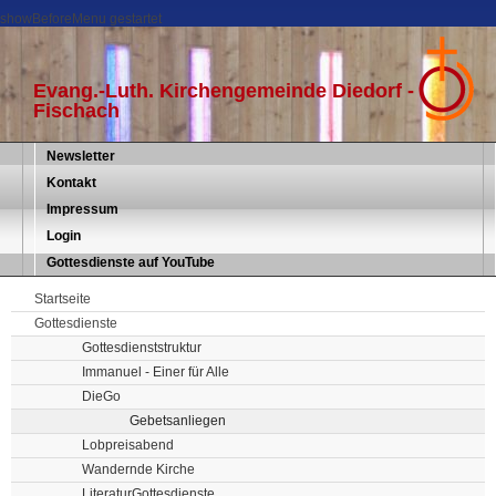
showBeforeMenu gestartet
Evang.-Luth. Kirchengemeinde Diedorf -
Fischach
Newsletter
Kontakt
Impressum
Login
Gottesdienste auf YouTube
Startseite
Gottesdienste
Gottesdienststruktur
Immanuel - Einer für Alle
DieGo
Gebetsanliegen
Lobpreisabend
Wandernde Kirche
LiteraturGottesdienste