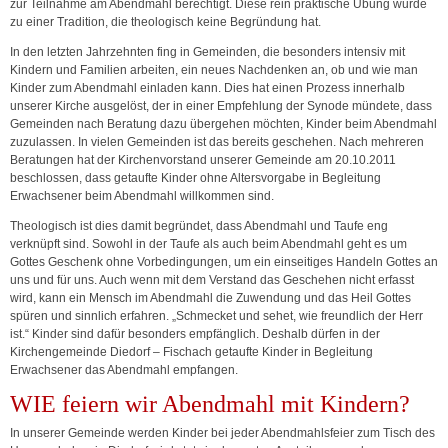
zur Teilnahme am Abendmahl berechtigt. Diese rein praktische Übung wurde
zu einer Tradition, die theologisch keine Begründung hat.
In den letzten Jahrzehnten fing in Gemeinden, die besonders intensiv mit
Kindern und Familien arbeiten, ein neues Nachdenken an, ob und wie man
Kinder zum Abendmahl einladen kann. Dies hat einen Prozess innerhalb
unserer Kirche ausgelöst, der in einer Empfehlung der Synode mündete, dass
Gemeinden nach Beratung dazu übergehen möchten, Kinder beim Abendmahl
zuzulassen. In vielen Gemeinden ist das bereits geschehen. Nach mehreren
Beratungen hat der Kirchenvorstand unserer Gemeinde am 20.10.2011
beschlossen, dass getaufte Kinder ohne Altersvorgabe in Begleitung
Erwachsener beim Abendmahl willkommen sind.
Theologisch ist dies damit begründet, dass Abendmahl und Taufe eng
verknüpft sind. Sowohl in der Taufe als auch beim Abendmahl geht es um
Gottes Geschenk ohne Vorbedingungen, um ein einseitiges Handeln Gottes an
uns und für uns. Auch wenn mit dem Verstand das Geschehen nicht erfasst
wird, kann ein Mensch im Abendmahl die Zuwendung und das Heil Gottes
spüren und sinnlich erfahren. „Schmecket und sehet, wie freundlich der Herr
ist.“ Kinder sind dafür besonders empfänglich. Deshalb dürfen in der
Kirchengemeinde Diedorf – Fischach getaufte Kinder in Begleitung
Erwachsener das Abendmahl empfangen.
WIE feiern wir Abendmahl mit Kindern?
In unserer Gemeinde werden Kinder bei jeder Abendmahlsfeier zum Tisch des