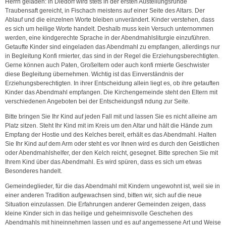
Herrn geladen: in Diedorf wird stets in der ersten Austeilungsrunde
Traubensaft gereicht, in Fischach meistens auf einer Seite des Altars. Der
Ablauf und die einzelnen Worte bleiben unverändert. Kinder verstehen, dass
es sich um heilige Worte handelt. Deshalb muss kein Versuch unternommen
werden, eine kindgerechte Sprache in der Abendmahlsliturgie einzuführen.
Getaufte Kinder sind eingeladen das Abendmahl zu empfangen, allerdings nur
in Begleitung Konfi rmierter, das sind in der Regel die Erziehungsberechtigten.
Gerne können auch Paten, Großeltern oder auch konfi rmierte Geschwister
diese Begleitung übernehmen. Wichtig ist das Einverständnis der
Erziehungsberechtigten. In ihrer Entscheidung allein liegt es, ob ihre getauften
Kinder das Abendmahl empfangen. Die Kirchengemeinde steht den Eltern mit
verschiedenen Angeboten bei der Entscheidungsfi ndung zur Seite.
Bitte bringen Sie Ihr Kind auf jeden Fall mit und lassen Sie es nicht alleine am
Platz sitzen. Steht Ihr Kind mit im Kreis um den Altar und hält die Hände zum
Empfang der Hostie und des Kelches bereit, erhält es das Abendmahl. Halten
Sie Ihr Kind auf dem Arm oder steht es vor Ihnen wird es durch den Geistlichen
oder Abendmahlshelfer, der den Kelch reicht, gesegnet. Bitte sprechen Sie mit
Ihrem Kind über das Abendmahl. Es wird spüren, dass es sich um etwas
Besonderes handelt.
Gemeindeglieder, für die das Abendmahl mit Kindern ungewohnt ist, weil sie in
einer anderen Tradition aufgewachsen sind, bitten wir, sich auf die neue
Situation einzulassen. Die Erfahrungen anderer Gemeinden zeigen, dass
kleine Kinder sich in das heilige und geheimnisvolle Geschehen des
Abendmahls mit hineinnehmen lassen und es auf angemessene Art und Weise