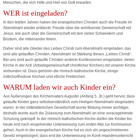
Menschen, die sich Hilfe und Heil von Gott erwarten.
WER ist eingeladen?
In den letzten Jahren haben die evangelischen Christen auch die Freude im
Abendmahl wieder entdeckt. Freude über die wohltuende Gemeinschaft mit
Jesus, wie auch über die Gemeinschaft mit den vielen Schwestern und
Brüdern, die miteinander feiern.
Daher sind alle Glieder des Leibes Christi zum Abendmahl eingeladen, das
sind alle getauften Christen. Abendmahl ist Stärkung dieses „Leibes Christi“.
Bei uns sind auch getaufte Christen anderer Konfessionen eingeladen, deren
Kirche in der AcK (Arbeitsgemeinschaft christlicher Kirchen) mit unserer Kirche
verbunden ist. Dazu gehören die römisch-katholische Kirche, einige
östlichorthodoxe Kirchen und etliche Freikirchen.
WARUM laden wir auch Kinder ein?
Aus Äußerungen des Kirchenvaters Augustin (Anfang 5. Jh.) geht hervor, dass
getaufte Kinder ganz selbstverständlich zum Heiligen Abendmahl eingeladen
waren. In der mittelalterlichen Gesellschaft wurde Bildung immer wichtiger,
deshalb wurde auch die Zulassung zum Abendmahl an eine vorausgehende
Schulung geknüpft. In der römisch-katholischen Kirche dürfen die Kinder bis
heute erst nach eingehender Unterweisung zum ersten Mal zur Kommunion
gehen. Auch in der evangelischen Kirche hat es sich als ungeschriebenes
Gesetz eingebürgert, dass erst die Unterweisung im Konfi rmandenunterricht