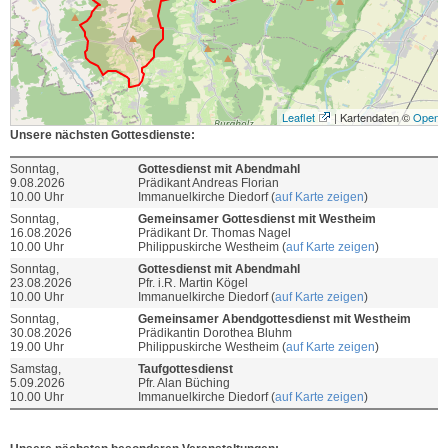
Leaflet
| Kartendaten ©
OpenS
Unsere nächsten Gottesdienste:
Sonntag,
Gottesdienst mit Abendmahl
9.08.2026
Prädikant Andreas Florian
10.00 Uhr
Immanuelkirche Diedorf (
auf Karte zeigen
)
Sonntag,
Gemeinsamer Gottesdienst mit Westheim
16.08.2026
Prädikant Dr. Thomas Nagel
10.00 Uhr
Philippuskirche Westheim (
auf Karte zeigen
)
Sonntag,
Gottesdienst mit Abendmahl
23.08.2026
Pfr. i.R. Martin Kögel
10.00 Uhr
Immanuelkirche Diedorf (
auf Karte zeigen
)
Sonntag,
Gemeinsamer Abendgottesdienst mit Westheim
30.08.2026
Prädikantin Dorothea Bluhm
19.00 Uhr
Philippuskirche Westheim (
auf Karte zeigen
)
Samstag,
Taufgottesdienst
5.09.2026
Pfr. Alan Büching
10.00 Uhr
Immanuelkirche Diedorf (
auf Karte zeigen
)