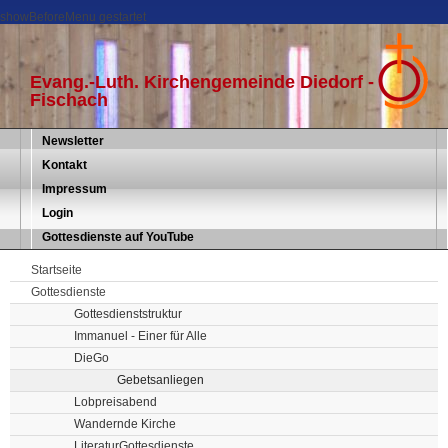
showBeforeMenu gestartet
Evang.-Luth. Kirchengemeinde Diedorf -
Fischach
Newsletter
Kontakt
Impressum
Login
Gottesdienste auf YouTube
Startseite
Gottesdienste
Gottesdienststruktur
Immanuel - Einer für Alle
DieGo
Gebetsanliegen
Lobpreisabend
Wandernde Kirche
LiteraturGottesdienste