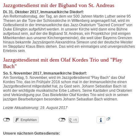
Jazzgottesdienst mit der Bigband von St. Andreas
Di. 31. Oktober 2017, Immanuelkirche Diedorf:
Am Reformationstag, der Tag, an dem vor 500 Jahren Martin Luther seine 95
Thesen an die Türe der Schlosskirche in Wittenberg angenagelt hat, wird im
Gottesdienst in der Immanuelkirche das Jazz-Oratorium "Sacred Concert" von
Duke Ellington aufgeführt werden. In unserer Kirche wird dann eine Bühne
aufgebaut sein, auf der die Bigband St. Andreas, ein Projektchor (mit einigen
Mitwirkenden aus unserer Kirchengemeinde), die weit über Bayerns Grenzen
hinaus bekannte Jazzsängerin Alexandrina Simeon und der deutsche Meister
im Stepptanz Klaus Bleis stehen. Das wird ein einmaliges und unvergessliches
Erlebnis sein.
Jazzgottesdienst mit dem Olaf Kordes Trio und "Play
Bach"
So. 5. November 2017, Immanuelkirche Diedorf:
Am Sonntag, 5. November, wird im Jazzgottesdienst "Play Bach" das Olaf
Kordes Trio, das im Frühjahr 2016 schon mal in der Immanuelkirche einen
Jazzgottesdienst mitgestaltet hat, zu Gast sein. Johann Sebastian Bach ist
wohl der wichtigste musikalische Erbe Luthers. Seine Kantaten und Oratorien
sind Verkündigung pur. Das Bielefelder Olaf Kordes Trio wird sich in seinen
jazzigen Bearbeitungen besonders Johann Sebastian Bach widmen.
Letzte Aktualisierung: 19. August 2017
Unsere nächsten Gottesdienste: