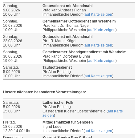
Sonntag,
Gottesdienst mit Abendmahl
9.08.2026
Prädikant Andreas Florian
10.00 Uhr
Immanuelkirche Diedorf (
auf Karte zeigen
)
Sonntag,
Gemeinsamer Gottesdienst mit Westheim
16.08.2026
Prädikant Dr. Thomas Nagel
10.00 Uhr
Philippuskirche Westheim (
auf Karte zeigen
)
Sonntag,
Gottesdienst mit Abendmahl
23.08.2026
Pfr. i.R. Martin Kögel
10.00 Uhr
Immanuelkirche Diedorf (
auf Karte zeigen
)
Sonntag,
Gemeinsamer Abendgottesdienst mit Westheim
30.08.2026
Prädikantin Dorothea Bluhm
19.00 Uhr
Philippuskirche Westheim (
auf Karte zeigen
)
Samstag,
Taufgottesdienst
5.09.2026
Pfr. Alan Büching
10.00 Uhr
Immanuelkirche Diedorf (
auf Karte zeigen
)
Unsere nächsten besonderen Veranstaltungen:
Samstag,
Lutherischer Folk
5.09.2026
Pfr. Alan Büching
15.00 Uhr
Gästegarten Kloster Oberschönenfeld (
auf Karte
zeigen
)
Freitag,
Mittagsmahlzeit für Senioren
18.09.2026
Ingrid Lüder
12.30-14.00 Uhr
Immanuelkirche Diedorf (
auf Karte zeigen
)
Donnerstag,
Konzert Sandro Roy & Band